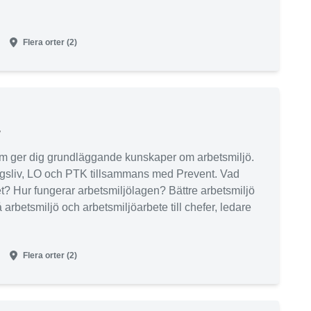
Flera orter (2)
r
som ger dig grundläggande kunskaper om arbetsmiljö.
ngsliv, LO och PTK tillsammans med Prevent. Vad
t? Hur fungerar arbetsmiljölagen? Bättre arbetsmiljö
 arbetsmiljö och arbetsmiljöarbete till chefer, ledare
Flera orter (2)
ljökunskaper och en god förståelse för hur samverkan
a anställda i arbetsmiljöfrågor bör fungera. Vi
 olika fall för att säkerställa att vi skapar ett