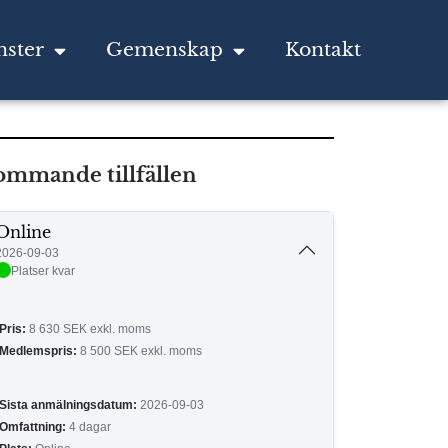
nster
Gemenskap
Kontakt
ommande tillfällen
Online
2026-09-03
Platser kvar
Pris:
8 630
SEK exkl. moms
Medlemspris:
8 500
SEK exkl. moms
Sista anmälningsdatum:
2026-09-03
Omfattning:
4 dagar