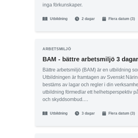
inga förkunskaper.
Utbildning
2 dagar
Flera datum (3)
ARBETSMILJÖ
BAM - bättre arbetsmiljö 3 daga
Bättre arbetsmiljö (BAM) är en utbildning 
Utbildningen är framtagen av Svenskt Näri
bestäms av lagar och regler i din verksamhe
utbildning förmedlar ett helhetsperspektiv på
och skyddsombud.
Utbildning
3 dagar
Flera datum (3)
Deltagaren skall få grundläggande arbetsmi
mellan arbetsgivare, skyddsombud samt övrig
kommer under utbildningen också att jobba med
samband mellan teori samt praktik.