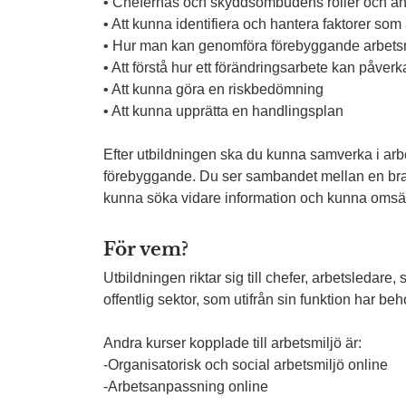
• Chefernas och skyddsombudens roller och an
• Att kunna identifiera och hantera faktorer som 
• Hur man kan genomföra förebyggande arbets
• Att förstå hur ett förändringsarbete kan påver
• Att kunna göra en riskbedömning
• Att kunna upprätta en handlingsplan
Efter utbildningen ska du kunna samverka i arbet
förebyggande. Du ser sambandet mellan en bra
kunna söka vidare information och kunna omsätt
För vem?
Utbildningen riktar sig till chefer, arbetsledare
offentlig sektor, som utifrån sin funktion har b
Andra kurser kopplade till arbetsmiljö är:
-Organisatorisk och social arbetsmiljö online
-Arbetsanpassning online