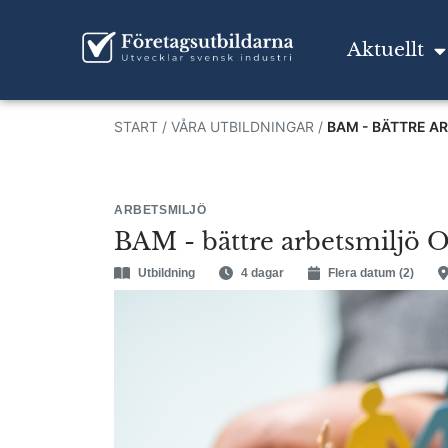
Aktuellt
START
/
VÅRA UTBILDNINGAR
/
BAM - BÄTTRE A
ARBETSMILJÖ
BAM - bättre arbetsmiljö 
Utbildning
4 dagar
Flera datum (2)