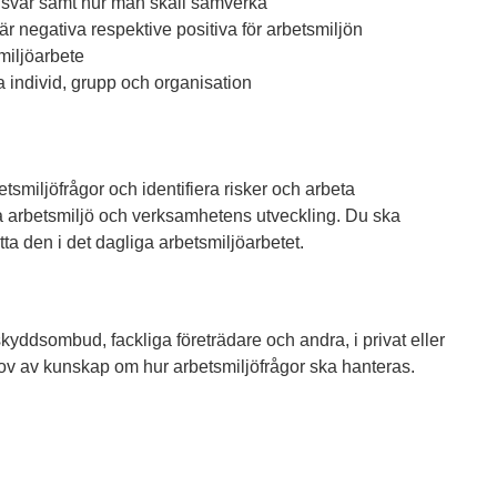
svar samt hur man skall samverka
är negativa respektive positiva för arbetsmiljön
miljöarbete
ka individ, grupp och organisation
smiljöfrågor och identifiera risker och arbeta
 arbetsmiljö och verksamhetens utveckling. Du ska
a den i det dagliga arbetsmiljöarbetet.
, skyddsombud, fackliga företrädare och andra, i privat eller
ehov av kunskap om hur arbetsmiljöfrågor ska hanteras.