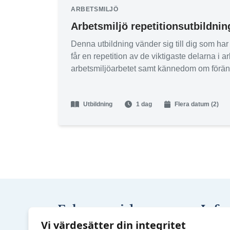
ARBETSMILJÖ
Arbetsmiljö repetitionsutbildnin
Denna utbildning vänder sig till dig som h
får en repetition av de viktigaste delarna i 
arbetsmiljöarbetet samt kännedom om förändr
Utbildning
1 dag
Flera datum (2)
Fokusområden
Info
Utbildn
Arbetsmiljö
Vi värdesätter din integritet