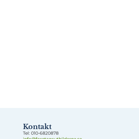
Kontakt
Tel:
0
10-6820878
info@foretagsut
bildarna.se