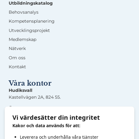
Utbildningskatalog
Behovsanalys
Kompetensplanering
Utvecklingsprojekt
Medlemskap
Nätverk
Om oss
Kontakt
Våra kontor
Hudiksvall
Kastellvägen 2A, 824 55.
Örnsköldsvik
Lasarettsgatan 5, 891 33.
Vi värdesätter din integritet
Kakor och data används för att:
Sandviken
Järnverksleden 30, 811 34.
Leverera och underhålla våra tjänster