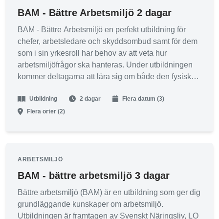
* Resultaträkning
BAM - Bättre Arbetsmiljö 2 dagar
Hur ställs en resultaträkning upp och vilka är de olika
resultatnivåerna? Vad är viktigast? Hur påverkar olika
BAM - Bättre Arbetsmiljö en perfekt utbildning för
funktioner de olika delarna i Resultaträkningen? Vilka
chefer, arbetsledare och skyddsombud samt för dem
beslut är avgörande för hur Resultaträkningen ser ut?
som i sin yrkesroll har behov av att veta hur
arbetsmiljöfrågor ska hanteras. Under utbildningen
* Balansräkning
kommer deltagarna att lära sig om både den fysiska
Vad innebär en balansräkning och vilket innehåll har den?
och psykosociala arbetsmiljön samt hur man kan
Vilka olika beslut ligger bakom uppbyggnaden av en
Utbildning
2 dagar
Flera datum (3)
arbeta för att förbättra dessa. Eftersom detta är en
Balansräkning.
grundutbildning så behövs inga förkunskaper.
Flera orter (2)
* Vilka samband finns mellan resultat- och
balansräkningen?
* Vad innebär ”Lönsamhet”
ARBETSMILJÖ
* Nyckeltal
BAM - bättre arbetsmiljö 3 dagar
Vilka är de viktigaste nyckeltalen och hur kan de användas.
Kopplingen mellan operationella nyckeltal och ekonomiska
Bättre arbetsmiljö (BAM) är en utbildning som ger dig
nyckeltal.
grundläggande kunskaper om arbetsmiljö.
Utbildningen är framtagen av Svenskt Näringsliv, LO