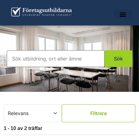
Filtrera
1
-
10
av
2
träffar