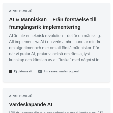
ARBETSMILJÖ
AI & Människan – Från förståelse till
framgångsrik implementering
AI är inte en teknisk revolution – det är en mänsklig.
Att implementera AI i en verksamhet handlar mindre
om algoritmer och mer om att förstå människor. För
när vi pratar AI, pratar vi också om rädsla, tyst
kunskap och känslan av att "fuska" med något vi inte
riktigt behärskar. Det är där de verkliga hindren finns
Ej datumsatt
Intresseanmälan öppen!
– och möjligheterna.
I vår workshop kombinerar vi det tekniska med det
psykologiska.
Du får lära dig grundläggande kunskap för att
ARBETSMILJÖ
använda AI till mer än bara en ny sökmotor. Vi går
Värdeskapande AI
igenom smarta sätt att prompta, introducera hur du