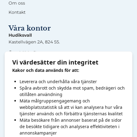
Om oss
Kontakt
Våra kontor
Hudiksvall
Kastellvägen 2A, 824 55.
Örnsköldsvik
Lasarettsgatan 5, 891 33.
Vi värdesätter din integritet
Kakor och data används för att:
Sandviken
Järnverksleden 30, 811 34.
Leverera och underhålla våra tjänster
Högbovägen 45, 811 32.
Spåra avbrott och skydda mot spam, bedrägeri och
otillåten användning
Kontakt
Mäta målgruppsengagemang och
webbplatsstatistik så att vi kan analysera hur våra
Tel:
0
10-6820878
tjänster används och förbättra tjänsternas kvalitet
info@foretagsut
bildarna.se
Mäta besökare från annonser baserat på de sidor
Organisationsnr: 769606-7409.
de besökte tidigare och analysera effektiviteten i
annonskampanjer