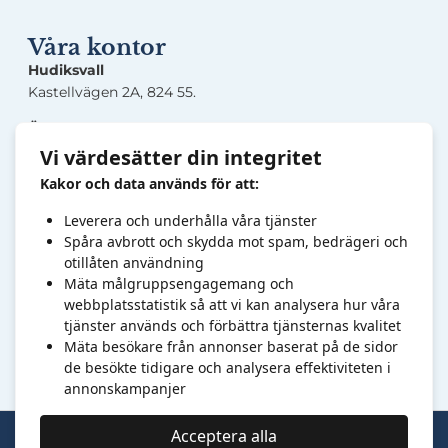
Våra kontor
Hudiksvall
Kastellvägen 2A, 824 55.
Örnsköldsvik
Lasarettsgatan 5, 891 33.
Vi värdesätter din integritet
Kakor och data används för att:
Sandviken
Järnverksleden 30, 811 34.
Leverera och underhålla våra tjänster
Högbovägen 45, 811 32.
Spåra avbrott och skydda mot spam, bedrägeri och
otillåten användning
Kontakt
Mäta målgruppsengagemang och
webbplatsstatistik så att vi kan analysera hur våra
Tel:
0
10-6820878
tjänster används och förbättra tjänsternas kvalitet
info@foretagsut
bildarna.se
Mäta besökare från annonser baserat på de sidor
Organisationsnr: 769606-7409.
de besökte tidigare och analysera effektiviteten i
annonskampanjer
Acceptera alla