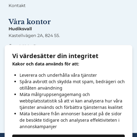
Kontakt
Våra kontor
Hudiksvall
Kastellvägen 2A, 824 55.
Örnsköldsvik
Lasarettsgatan 5, 891 33.
Vi värdesätter din integritet
Kakor och data används för att:
Sandviken
Järnverksleden 30, 811 34.
Leverera och underhålla våra tjänster
Högbovägen 45, 811 32.
Spåra avbrott och skydda mot spam, bedrägeri och
otillåten användning
Kontakt
Mäta målgruppsengagemang och
webbplatsstatistik så att vi kan analysera hur våra
Tel:
0
10-6820878
info@foretagsut
bildarna.se
tjänster används och förbättra tjänsternas kvalitet
Mäta besökare från annonser baserat på de sidor
Organisationsnr: 769606-7409.
de besökte tidigare och analysera effektiviteten i
annonskampanjer