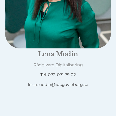
Lena Modin
Rådgivare Digitalisering
Tel: 072-071 79 02
lena.modin@iucgavleborg.se