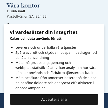
Våra kontor
Hudiksvall
Kastellvägen 2A, 824 55.
Örnsköldsvik
Lasarettsgatan 5, 891 33.
Vi värdesätter din integritet
Kakor och data används för att:
Sandviken
Järnverksleden 30, 811 34.
Leverera och underhålla våra tjänster
Högbovägen 45, 811 32.
Spåra avbrott och skydda mot spam, bedrägeri och
otillåten användning
Kontakt
Mäta målgruppsengagemang och
webbplatsstatistik så att vi kan analysera hur våra
Tel:
0
10-6820878
tjänster används och förbättra tjänsternas kvalitet
info@foretagsut
bildarna.se
Mäta besökare från annonser baserat på de sidor
Organisationsnr: 769606-7409.
de besökte tidigare och analysera effektiviteten i
annonskampanjer
Acceptera alla