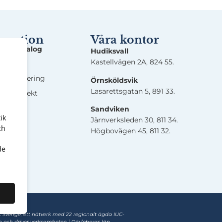
rmation
Våra kontor
ingskatalog
Hudiksvall
Kastellvägen 2A, 824 55.
nalys
ensplanering
Örnsköldsvik
Lasarettsgatan 5, 891 33.
ingsprojekt
skap
Sandviken
ik
Järnverksleden 30, 811 34.
ch
Högbovägen 45, 811 32.
de
C Sverige, ett nätverk med 22 regionalt ägda IUC-
 och driver verksamheten i Gävleborgs län.