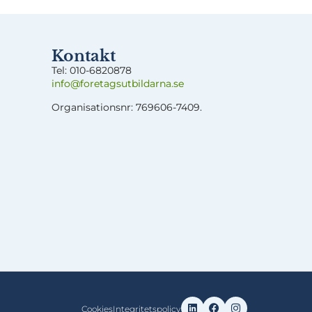
Kontakt
Tel:
0
10-6820878
info@foretagsut
bildarna.se
Organisationsnr: 769606-7409.
Cookies
Integritetspolicy