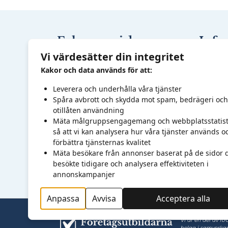
Fokusområden
Info
Utbildn
Arbetsmiljö
Vi värdesätter din integritet
Behovsa
Digitalisering
Kakor och data används för att:
Kompet
Ekonomi, IT & Administration
Leverera och underhålla våra tjänster
Utveckl
Hållbarhet
Spåra avbrott och skydda mot spam, bedrägeri och
otillåten användning
Medlem
Marknad & Försäljning
Mäta målgruppsengagemang och webbplatsstatist
Nätverk
Produkt- &
så att vi kan analysera hur våra tjänster används o
Om oss
förbättra tjänsternas kvalitet
Produktionsutveckling
Mäta besökare från annonser baserat på de sidor 
Kontakt
Säkerhet
besökte tidigare och analysera effektiviteten i
annonskampanjer
Anpassa
Avvisa
Acceptera alla
Vi är en del av IU
bolag i samverkan