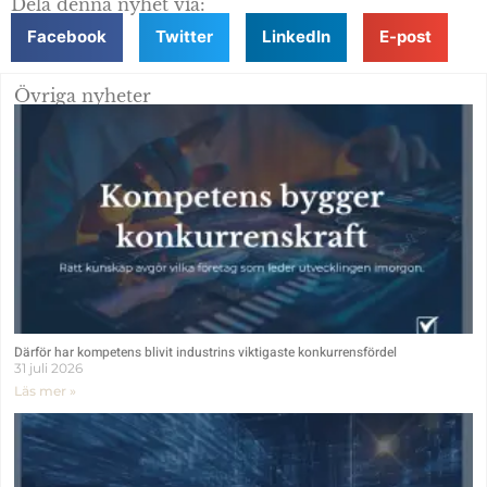
Dela denna nyhet via:
Facebook
Twitter
LinkedIn
E-post
Övriga nyheter
Därför har kompetens blivit industrins viktigaste konkurrensfördel
31 juli 2026
Läs mer »