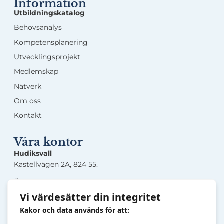
Information
Utbildningskatalog
Behovsanalys
Kompetensplanering
Utvecklingsprojekt
Medlemskap
Nätverk
Om oss
Kontakt
Våra kontor
Hudiksvall
Kastellvägen 2A, 824 55.
Örnsköldsvik
Lasarettsgatan 5, 891 33.
Vi värdesätter din integritet
Kakor och data används för att:
Sandviken
Järnverksleden 30, 811 34.