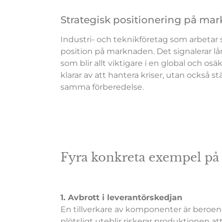
Strategisk positionering på ma
Industri- och teknikföretag som arbetar 
position på marknaden. Det signalerar lå
som blir allt viktigare i en global och osä
klarar av att hantera kriser, utan också
samma förberedelse.
Fyra konkreta exempel på r
1. Avbrott i leverantörskedjan
En tillverkare av komponenter är beroend
plötsligt uteblir riskerar produktionen a