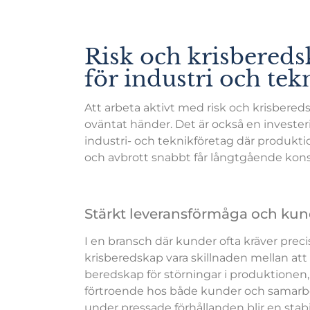
Risk och krisbered
för industri och tek
Att arbeta aktivt med risk och krisbered
oväntat händer. Det är också en investerin
industri- och teknikföretag där produkti
och avbrott snabbt får långtgående kon
Stärkt leveransförmåga och ku
I en bransch där kunder ofta kräver precisi
krisberedskap vara skillnaden mellan att be
beredskap för störningar i produktionen,
förtroende hos både kunder och samarbet
under pressade förhållanden blir en sta