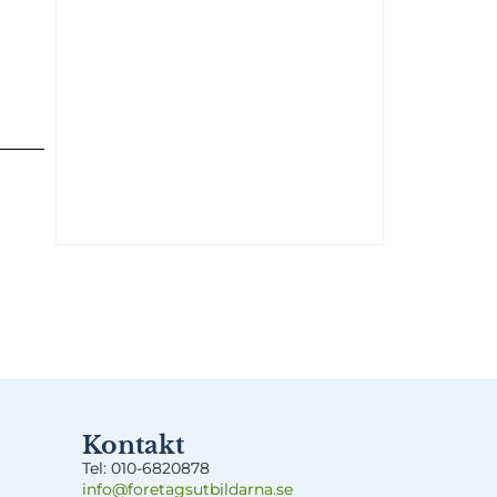
Kontakt
Tel:
0
10-6820878
info@foretagsut
bildarna.se