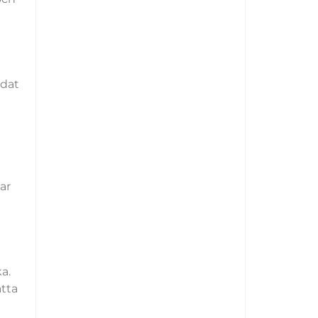
ldat
ar
a.
ätta