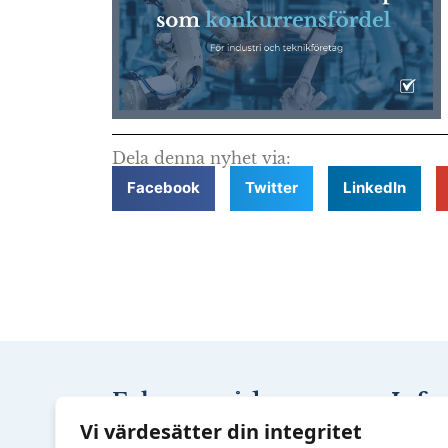
Dela denna nyhet via:
Facebook
Twitter
LinkedIn
Fokusområden
Info
Utbildn
Arbetsmiljö
Vi värdesätter din integritet