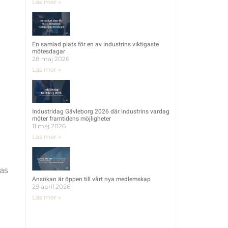
Läs mer »
En samlad plats för en av industrins viktigaste
mötesdagar
28 maj 2026
Läs mer »
Industridag Gävleborg 2026 där industrins vardag
möter framtidens möjligheter
11 maj 2026
Läs mer »
ras
Ansökan är öppen till vårt nya medlemskap
29 april 2026
Läs mer »