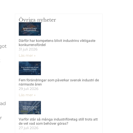
Övriga nyheter
Därför har kompetens blivit industrins viktigaste
konkurrensfördel
got
31 juli 2026
Läs mer »
t
Fem förändringar som påverkar svensk industri de
närmaste åren
29 juli 2026
Läs mer »
rad
r
Varför står så många industriföretag still trots att
de vet vad som behöver göras?
27 juli 2026