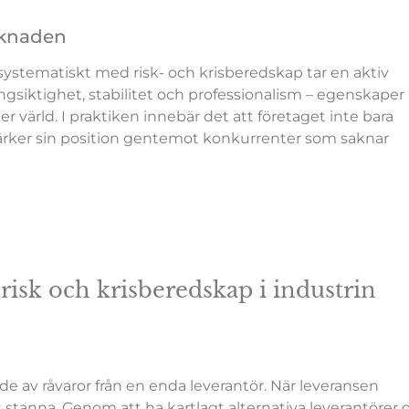
rknaden
systematiskt med risk- och krisberedskap tar en aktiv
ngsiktighet, stabilitet och professionalism – egenskaper
ker värld. I praktiken innebär det att företaget inte bara
 stärker sin position gentemot konkurrenter som saknar
isk och krisberedskap i industrin
e av råvaror från en enda leverantör. När leveransen
tt stanna. Genom att ha kartlagt alternativa leverantörer 