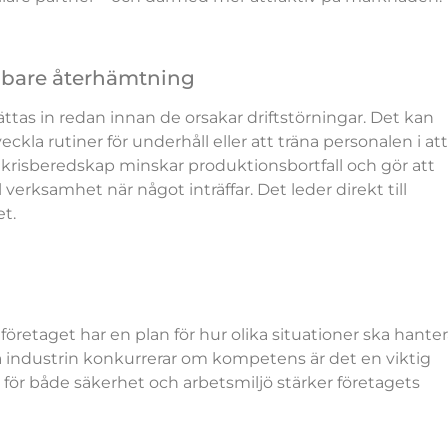
bbare återhämtning
 sättas in redan innan de orsakar driftstörningar. Det kan
kla rutiner för underhåll eller att träna personalen i att
 krisberedskap minskar produktionsbortfall och gör att
verksamhet när något inträffar. Det leder direkt till
t.
öretaget har en plan för hur olika situationer ska hante
 då industrin konkurrerar om kompetens är det en viktig
r för både säkerhet och arbetsmiljö stärker företagets