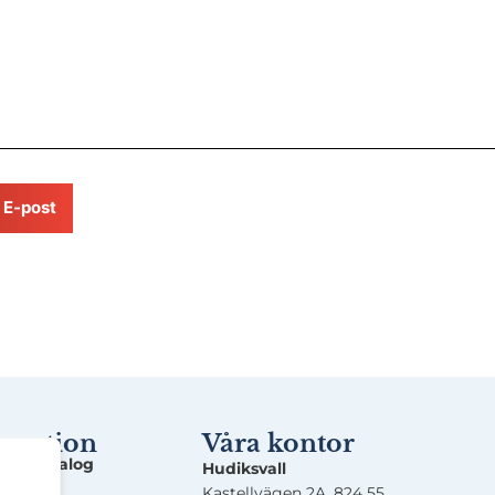
E-post
rmation
Våra kontor
ingskatalog
Hudiksvall
Kastellvägen 2A, 824 55.