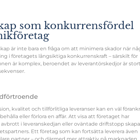
skap som konkurrensfördel
nikföretag
skap är inte bara en fråga om att minimera skador när nå
g i företagets långsiktiga konkurrenskraft – särskilt för
onen är komplex, beroendet av leverantörskedjor är stor
sekvenser.
ndförtroende
on, kvalitet och tillförlitliga leveranser kan en väl förank
hålla eller förlora en affär. Att visa att företaget har
 avbrott i leveranskedjan eller oväntade driftstopp skapa
spartners. Ett företag som kan fortsätta leverera även
bilare partner – och därmed mer attraktiv på marknaden.