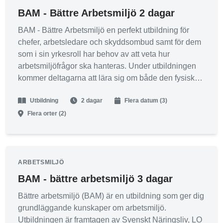
asbestutbildning.
BAM - Bättre Arbetsmiljö 2 dagar
Vill du veta mer?
BAM - Bättre Arbetsmiljö en perfekt utbildning för
chefer, arbetsledare och skyddsombud samt för dem
Kontakta
info@foretagsutbildarna.se
. Läs mer om våra
som i sin yrkesroll har behov av att veta hur
kursvillkor
här.
arbetsmiljöfrågor ska hanteras. Under utbildningen
kommer deltagarna att lära sig om både den fysiska
och psykosociala arbetsmiljön samt hur man kan
Boka utbildningen
Utbildning
2 dagar
Flera datum (3)
arbeta för att förbättra dessa. Eftersom detta är en
grundutbildning så behövs inga förkunskaper.
Flera orter (2)
Anmäl intresse*
ARBETSMILJÖ
BAM - bättre arbetsmiljö 3 dagar
Bättre arbetsmiljö (BAM) är en utbildning som ger dig
grundläggande kunskaper om arbetsmiljö.
Utbildningen är framtagen av Svenskt Näringsliv, LO