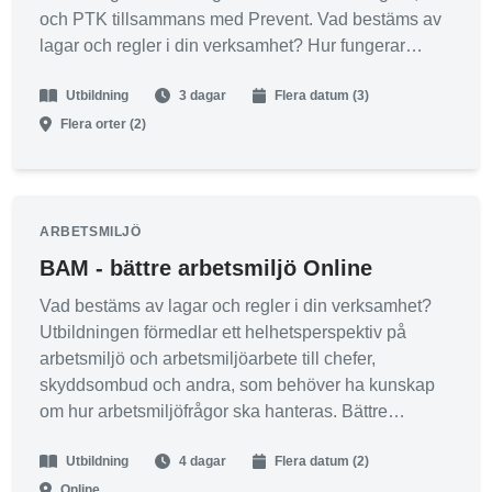
och PTK tillsammans med Prevent. Vad bestäms av
lagar och regler i din verksamhet? Hur fungerar
arbetsmiljölagen? Bättre arbetsmiljö utbildning
Utbildning
3 dagar
Flera datum (3)
förmedlar ett helhetsperspektiv på arbetsmiljö och
arbetsmiljöarbete till chefer, ledare och
Flera orter (2)
skyddsombud.
Deltagaren skall få grundläggande
arbetsmiljökunskaper och en god förståelse för hur
ARBETSMILJÖ
samverkan mellan arbetsgivare, skyddsombud samt
BAM - bättre arbetsmiljö Online
övriga anställda i arbetsmiljöfrågor bör fungera. Vi
Vad bestäms av lagar och regler i din verksamhet?
kommer under utbildningen också att jobba med
Utbildningen förmedlar ett helhetsperspektiv på
olika fall för att säkerställa att vi skapar ett samband
arbetsmiljö och arbetsmiljöarbete till chefer,
mellan teori samt praktik.
skyddsombud och andra, som behöver ha kunskap
om hur arbetsmiljöfrågor ska hanteras. Bättre
arbetsmiljö - BAM är framtagen av Svenskt
Utbildning
4 dagar
Flera datum (2)
Näringsliv, LO och PTK tillsammans med Prevent.
Online