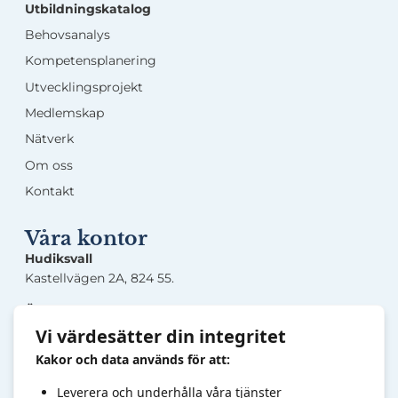
Utbildningskatalog
Behovsanalys
Kompetensplanering
Utvecklingsprojekt
Medlemskap
Nätverk
Om oss
Kontakt
Våra kontor
Hudiksvall
Kastellvägen 2A, 824 55.
Örnsköldsvik
Lasarettsgatan 5, 891 33.
Vi värdesätter din integritet
Kakor och data används för att:
Sandviken
Järnverksleden 30, 811 34.
Leverera och underhålla våra tjänster