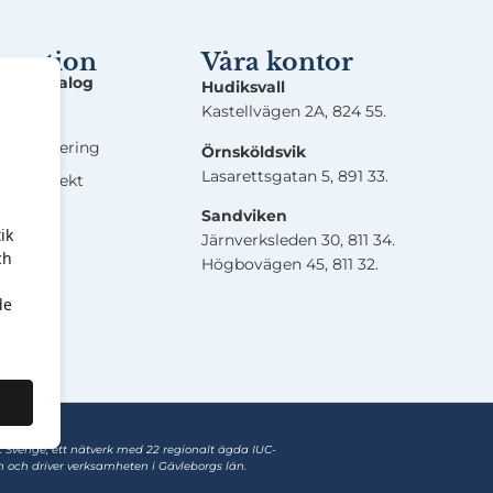
rmation
Våra kontor
ingskatalog
Hudiksvall
Kastellvägen 2A, 824 55.
nalys
ensplanering
Örnsköldsvik
Lasarettsgatan 5, 891 33.
ingsprojekt
skap
Sandviken
ik
Järnverksleden 30, 811 34.
ch
Högbovägen 45, 811 32.
de
C Sverige, ett nätverk med 22 regionalt ägda IUC-
 och driver verksamheten i Gävleborgs län.