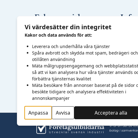
Fokusområden
Info
Utbildn
Arbetsmiljö
Vi värdesätter din integritet
Behovsa
Digitalisering
Kakor och data används för att:
Kompet
Ekonomi, IT & Administration
Leverera och underhålla våra tjänster
Utveckl
Hållbarhet
Spåra avbrott och skydda mot spam, bedrägeri och
otillåten användning
Medlem
Marknad & Försäljning
Mäta målgruppsengagemang och webbplatsstatist
Nätverk
Produkt- &
så att vi kan analysera hur våra tjänster används o
Om oss
förbättra tjänsternas kvalitet
Produktionsutveckling
Mäta besökare från annonser baserat på de sidor 
Kontakt
Säkerhet
besökte tidigare och analysera effektiviteten i
annonskampanjer
Anpassa
Avvisa
Acceptera alla
Vi är en del av IU
bolag i samverkan