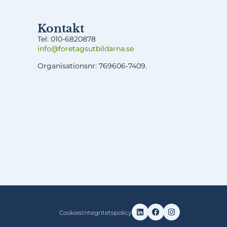
Kontakt
Tel:
0
10-6820878
info@foretagsut
bildarna.se
Organisationsnr: 769606-7409.
Cookies
Integritetspolicy