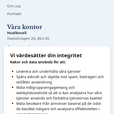
Om oss
Kontakt
Våra kontor
Hudiksvall
Kastellvägen 2A, 824 55.
Örnsköldsvik
Lasarettsgatan 5, 891 33.
Vi värdesätter din integritet
Kakor och data används för att:
Sandviken
Järnverksleden 30, 811 34.
Leverera och underhålla våra tjänster
Högbovägen 45, 811 32.
Spåra avbrott och skydda mot spam, bedrägeri och
otillåten användning
Kontakt
Mäta målgruppsengagemang och
webbplatsstatistik så att vi kan analysera hur våra
Tel:
0
10-6820878
tjänster används och förbättra tjänsternas kvalitet
info@foretagsut
bildarna.se
Mäta besökare från annonser baserat på de sidor
Organisationsnr: 769606-7409.
de besökte tidigare och analysera effektiviteten i